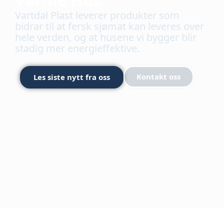
Vartdal Plast leverer produkter som
bidrar til at fersk sjømat kan leveres over
hele verden, og at husene vi bygger blir
stadig mer energieffektive.
Kontakt oss
Les siste nytt fra oss