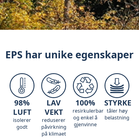
EPS har unike egenskaper
98%
LAV
100%
STYRKE
LUFT
VEKT
resirkulerbar
tåler høy
og enkel å
belastning
isolerer
reduserer
gjenvinne
godt
påvirkning
på klimaet