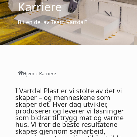
Karriere
Bli en del av Team Vartdal?
Hjem
»
Karriere
I Vartdal Plast er vi stolte av det vi
skaper – og menneskene som
skaper det. Hver dag utvikler,
produserer og leverer vi løsninger
som bidrar til trygg mat og varme
hus. Vi tror de beste resultatene
skapes gjennom samarbeid,