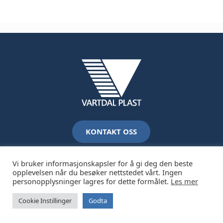
KONTAKT OSS
Vi bruker informasjonskapsler for å gi deg den beste
opplevelsen når du besøker nettstedet vårt. Ingen
personopplysninger lagres for dette formålet.
Les mer
2026 Vartdal Plastindustri AS /
Juridisk og personvern
Cookie Instillinger
Godta