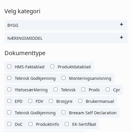
Velg kategori
BYGG
NÆRINGSMIDDEL
Dokumenttype
HMS-Faktablad
Produktdatablad
Teknisk Godkjenning
Monteringsanvisning
Ytelsesærklering
Teknisk
Prods
Cpr
EPD
FDV
Brosjyre
Brukermanual
Teknisk Godkjenning
Breeam Self Declaration
DoC
Produktinfo
EK-Sertifikat