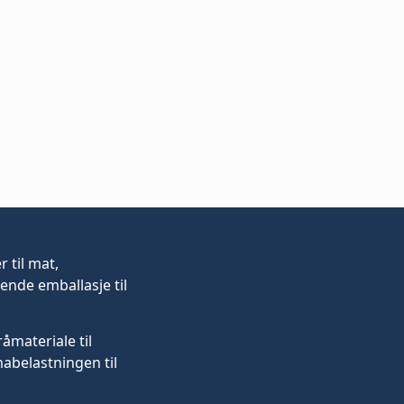
er
til mat,
ende emballasje til
råmateriale til
mabelastningen til