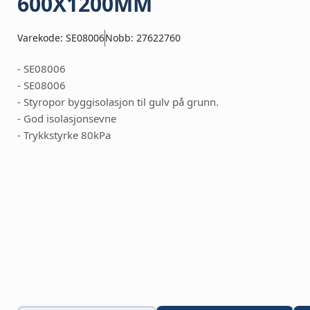
600X1200MM
Varekode: SE08006
Nobb: 27622760
- SE08006
- SE08006
- Styropor byggisolasjon til gulv på grunn.
- God isolasjonsevne
- Trykkstyrke 80kPa