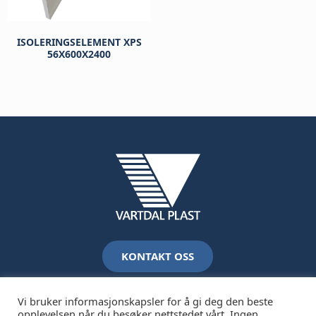
ISOLERINGSELEMENT XPS
56X600X2400
kr
369
KONTAKT OSS
Vi bruker informasjonskapsler for å gi deg den beste
opplevelsen når du besøker nettstedet vårt. Ingen