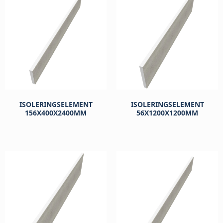
ISOLERINGSELEMENT
ISOLERINGSELEMENT
156X400X2400MM
56X1200X1200MM
kr
430
kr
569