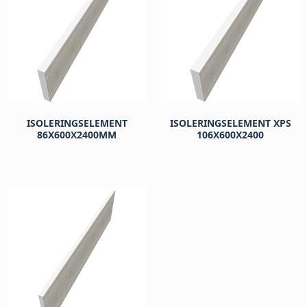
ISOLERINGSELEMENT
ISOLERINGSELEMENT XPS
86X600X2400MM
106X600X2400
kr
367
kr
542