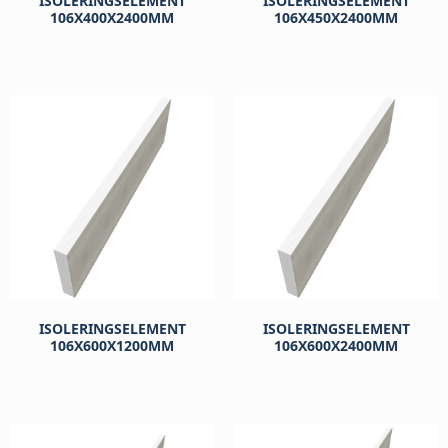
ISOLERINGSELEMENT
ISOLERINGSELEMENT
106X400X2400MM
106X450X2400MM
kr
277
kr
312
ISOLERINGSELEMENT
ISOLERINGSELEMENT
106X600X1200MM
106X600X2400MM
kr
416
kr
416