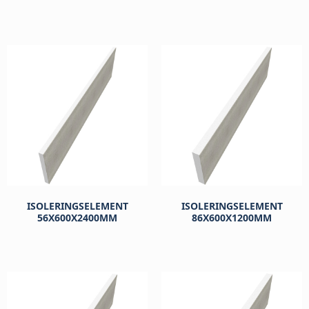
kr
214
kr
283
ISOLERINGSELEMENT
ISOLERINGSELEMENT
56X600X2400MM
86X600X1200MM
kr
283
kr
367