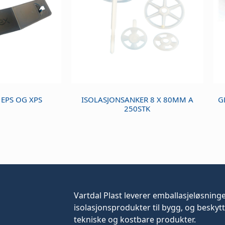
 EPS OG XPS
ISOLASJONSANKER 8 X 80MM A
G
250STK
Vartdal Plast leverer
emballasjeløsning
isolasjonsprodukter til bygg, og beskytt
tekniske og kostbare produkter.