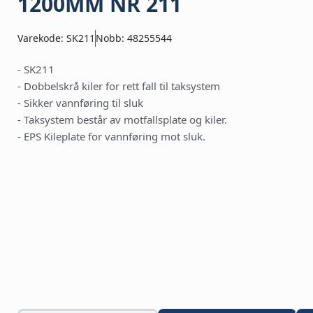
1200MM NR 211
Varekode: SK211
Nobb: 48255544
- SK211
- Dobbelskrå kiler for rett fall til taksystem
- Sikker vannføring til sluk
- Taksystem består av motfallsplate og kiler.
- EPS Kileplate for vannføring mot sluk.