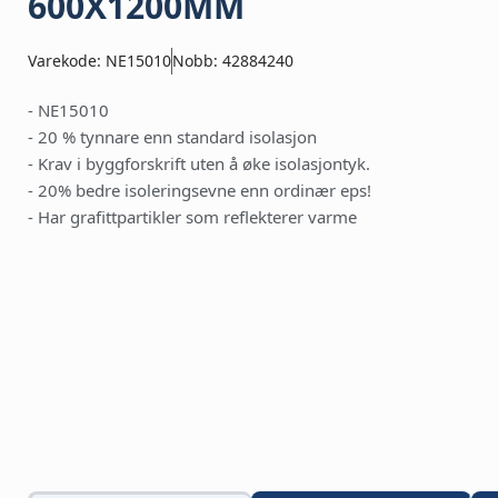
600X1200MM
Varekode: NE15010
Nobb: 42884240
- NE15010
- 20 % tynnare enn standard isolasjon
- Krav i byggforskrift uten å øke isolasjontyk.
- 20% bedre isoleringsevne enn ordinær eps!
- Har grafittpartikler som reflekterer varme