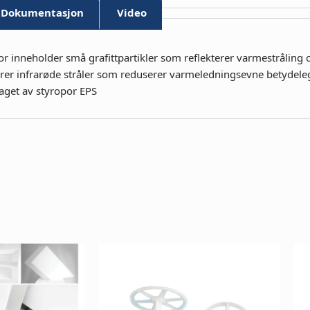
Dokumentasjon
Video
eholder små grafittpartikler som reflekterer varmestråling og 
erer infrarøde stråler som reduserer varmeledningsevne betydeleg
aget av styropor EPS