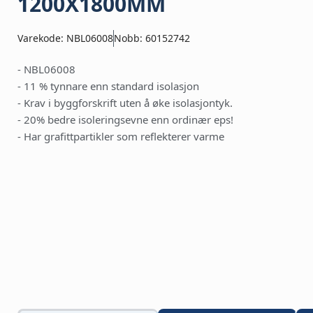
1200X1800MM
Varekode: NBL06008
Nobb: 60152742
- NBL06008
- 11 % tynnare enn standard isolasjon
- Krav i byggforskrift uten å øke isolasjontyk.
- 20% bedre isoleringsevne enn ordinær eps!
- Har grafittpartikler som reflekterer varme