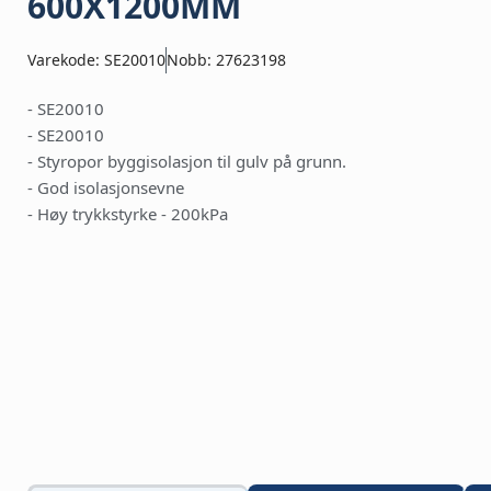
600X1200MM
Varekode: SE20010
Nobb: 27623198
- SE20010
- SE20010
- Styropor byggisolasjon til gulv på grunn.
- God isolasjonsevne
- Høy trykkstyrke - 200kPa