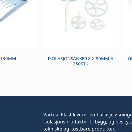
E 130MM
ISOLASJONSANKER 8 X 80MM A
G
250STK
Vartdal Plast leverer
emballasjeløsning
isolasjonsprodukter til bygg, og beskytt
tekniske og kostbare produkter.