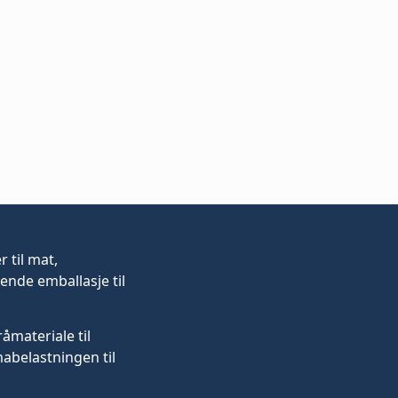
er
til mat,
ende emballasje til
råmateriale til
mabelastningen til