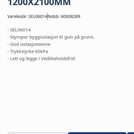
1200X2100MM
Varekode: SEL06014
Nobb: 60008289
- SEL06014
- Styropor byggisolasjon til gulv på grunn.
- God isolasjonsevne
- Trykkstyrke 60kPa
- Lett og legge / Vedlikeholdsfritt