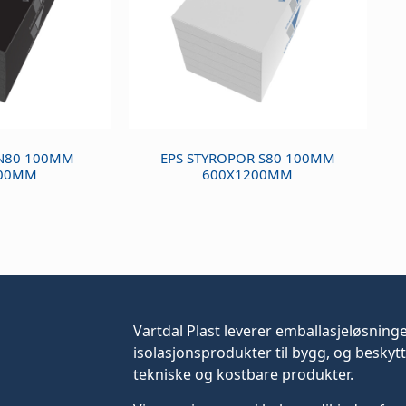
N80 100MM
EPS STYROPOR S80 100MM
200MM
600X1200MM
Vartdal Plast leverer
emballasjeløsning
isolasjonsprodukter til bygg, og beskytt
tekniske og kostbare produkter.