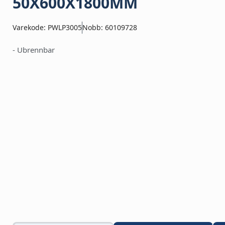
50X600X1800MM
Varekode: PWLP3005
Nobb: 60109728
- Ubrennbar