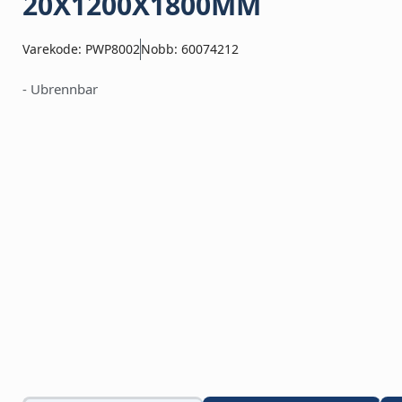
20X1200X1800MM
Varekode: PWP8002
Nobb: 60074212
- Ubrennbar