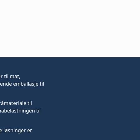
er
til mat,
ende emballasje til
råmateriale til
mabelastningen til
 løsninger er