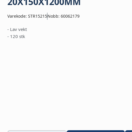
20X150X1200MM
Varekode: STR15215
Nobb: 60062179
- Lav vekt
- 120 stk