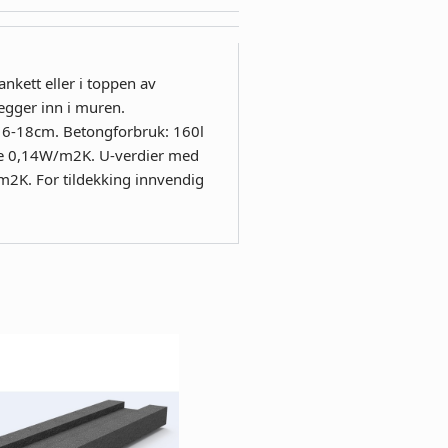
kett eller i toppen av
vegger inn i muren.
 16-18cm. Betongforbruk: 160l
de 0,14W/m2K. U-verdier med
K. For tildekking innvendig