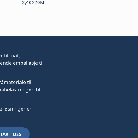
2,40X20M
er
til mat,
ende emballasje til
råmateriale til
mabelastningen til
 løsninger er
TAKT OSS