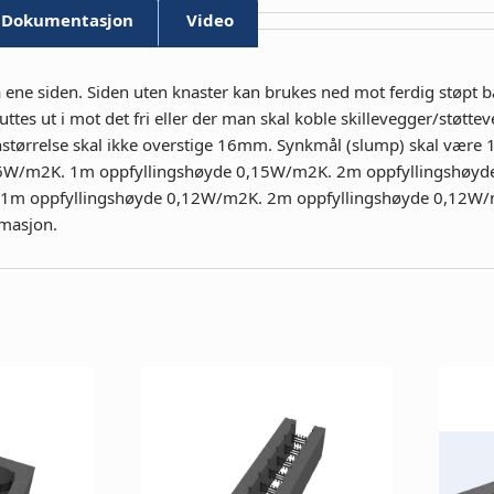
Dokumentasjon
Video
e siden. Siden uten knaster kan brukes ned mot ferdig støpt ban
tes ut i mot det fri eller der man skal koble skillevegger/støtte
rnstørrelse skal ikke overstige 16mm. Synkmål (slump) skal være
g 0,16W/m2K. 1m oppfyllingshøyde 0,15W/m2K. 2m oppfyllingshøy
 1m oppfyllingshøyde 0,12W/m2K. 2m oppfyllingshøyde 0,12W/m2
rmasjon.