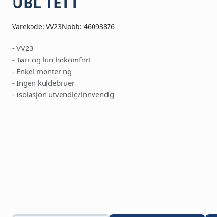
UBL TETT
Varekode: VV23
Nobb: 46093876
- VV23
- Tørr og lun bokomfort
- Enkel montering
- Ingen kuldebruer
- Isolasjon utvendig/innvendig