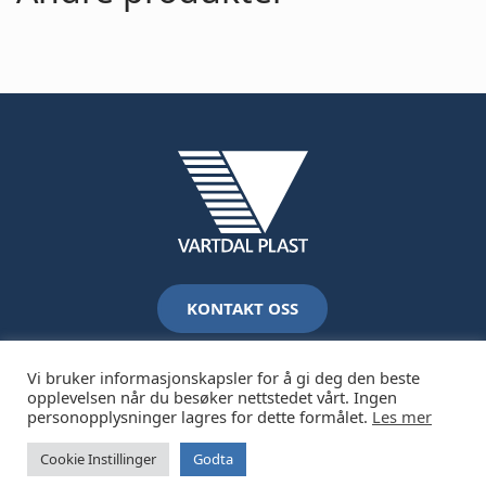
KONTAKT OSS
Vi bruker informasjonskapsler for å gi deg den beste
opplevelsen når du besøker nettstedet vårt. Ingen
personopplysninger lagres for dette formålet.
Les mer
2026 Vartdal Plastindustri AS /
Juridisk og personvern
Cookie Instillinger
Godta