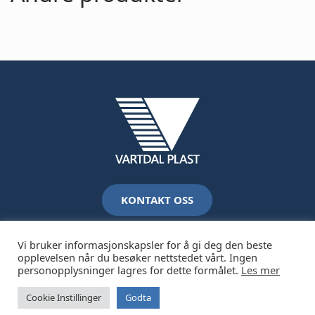
KONTAKT OSS
Vi bruker informasjonskapsler for å gi deg den beste
opplevelsen når du besøker nettstedet vårt. Ingen
personopplysninger lagres for dette formålet.
Les mer
2026 Vartdal Plastindustri AS /
Juridisk og personvern
Cookie Instillinger
Godta