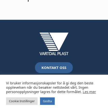
KONTAKT OSS
Vi bruker informasjonskapsler for å gi deg den beste
opplevelsen når du besøker nettstedet vårt. Ingen
personopplysninger lagres for dette formålet.
Les mer
2026 Vartdal Plastindustri AS /
Juridisk og personvern
Cookie Instillinger
Godta