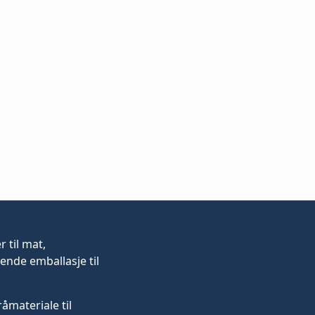
er
til mat,
ende emballasje til
råmateriale til