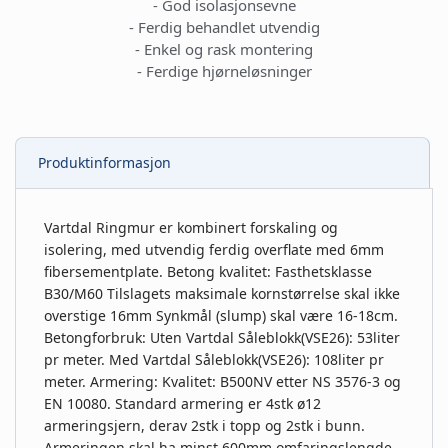
- God isolasjonsevne
- Ferdig behandlet utvendig
- Enkel og rask montering
- Ferdige hjørneløsninger
Produktinformasjon
Vartdal Ringmur er kombinert forskaling og
isolering, med utvendig ferdig overflate med 6mm
fibersementplate. Betong kvalitet: Fasthetsklasse
B30/M60 Tilslagets maksimale kornstørrelse skal ikke
overstige 16mm Synkmål (slump) skal være 16-18cm.
Betongforbruk: Uten Vartdal Såleblokk(VSE26): 53liter
pr meter. Med Vartdal Såleblokk(VSE26): 108liter pr
meter. Armering: Kvalitet: B500NV etter NS 3576-3 og
EN 10080. Standard armering er 4stk ø12
armeringsjern, derav 2stk i topp og 2stk i bunn.
Armeringen skal ha minst 600mm omfaringslengde.