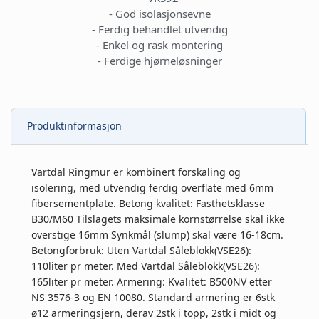
- God isolasjonsevne
- Ferdig behandlet utvendig
- Enkel og rask montering
- Ferdige hjørneløsninger
Produktinformasjon
Vartdal Ringmur er kombinert forskaling og
isolering, med utvendig ferdig overflate med 6mm
fibersementplate. Betong kvalitet: Fasthetsklasse
B30/M60 Tilslagets maksimale kornstørrelse skal ikke
overstige 16mm Synkmål (slump) skal være 16-18cm.
Betongforbruk: Uten Vartdal Såleblokk(VSE26):
110liter pr meter. Med Vartdal Såleblokk(VSE26):
165liter pr meter. Armering: Kvalitet: B500NV etter
NS 3576-3 og EN 10080. Standard armering er 6stk
ø12 armeringsjern, derav 2stk i topp, 2stk i midt og