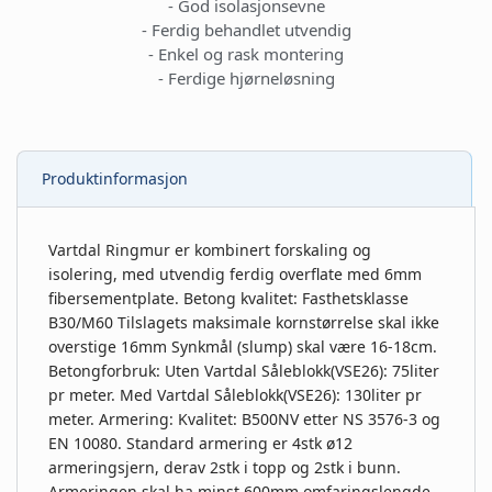
- God isolasjonsevne
- Ferdig behandlet utvendig
- Enkel og rask montering
- Ferdige hjørneløsning
Produktinformasjon
Vartdal Ringmur er kombinert forskaling og
isolering, med utvendig ferdig overflate med 6mm
fibersementplate. Betong kvalitet: Fasthetsklasse
B30/M60 Tilslagets maksimale kornstørrelse skal ikke
overstige 16mm Synkmål (slump) skal være 16-18cm.
Betongforbruk: Uten Vartdal Såleblokk(VSE26): 75liter
pr meter. Med Vartdal Såleblokk(VSE26): 130liter pr
meter. Armering: Kvalitet: B500NV etter NS 3576-3 og
EN 10080. Standard armering er 4stk ø12
armeringsjern, derav 2stk i topp og 2stk i bunn.
Armeringen skal ha minst 600mm omfaringslengde.